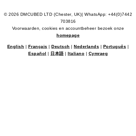
© 2026 DMCUBED LTD (Chester, UK)| WhatsApp: +44(0)7442
703816
Voorwaarden, cookies en accountbeheer bezoek onze
homepage
English
|
Français
|
Deutsch
|
Nederlands
|
Português
|
Español
|
日本語
|
Italiano
|
Cymraeg